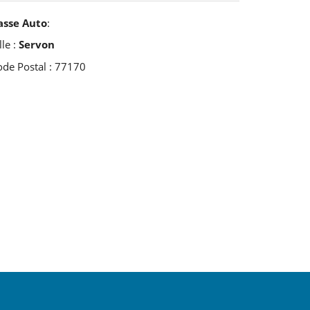
asse Auto
:
lle :
Servon
ode Postal : 77170