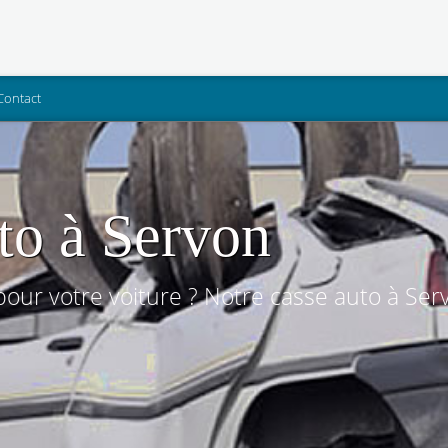
Contact
to à Servon
our votre voiture ? Notre casse auto à Serv