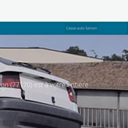
(current)
Casse auto Servon
on (77170) est à votre entière