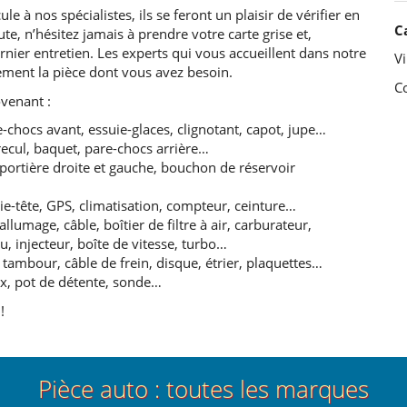
le à nos spécialistes, ils se feront un plaisir de vérifier en
C
te, n’hésitez jamais à prendre votre carte grise et,
ier entretien. Les experts qui vous accueillent dans notre
Vi
ement la pièce dont vous avez besoin.
C
venant :
e-chocs avant, essuie-glaces, clignotant, capot, jupe…
e recul, baquet, pare-chocs arrière…
, portière droite et gauche, bouchon de réservoir
puie-tête, GPS, climatisation, compteur, ceinture…
lumage, câble, boîtier de filtre à air, carburateur,
 injecteur, boîte de vitesse, turbo…
tambour, câble de frein, disque, étrier, plaquettes…
ux, pot de détente, sonde…
!
Pièce auto : toutes les marques