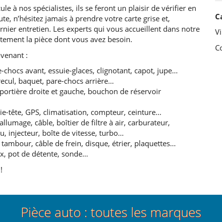
le à nos spécialistes, ils se feront un plaisir de vérifier en
C
te, n’hésitez jamais à prendre votre carte grise et,
ier entretien. Les experts qui vous accueillent dans notre
Vi
atement la pièce dont vous avez besoin.
C
venant :
e-chocs avant, essuie-glaces, clignotant, capot, jupe…
e recul, baquet, pare-chocs arrière…
, portière droite et gauche, bouchon de réservoir
puie-tête, GPS, climatisation, compteur, ceinture…
lumage, câble, boîtier de filtre à air, carburateur,
 injecteur, boîte de vitesse, turbo…
tambour, câble de frein, disque, étrier, plaquettes…
ux, pot de détente, sonde…
!
Pièce auto : toutes les marques