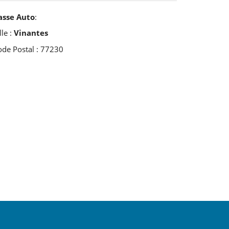
asse Auto
:
lle :
Vinantes
ode Postal : 77230