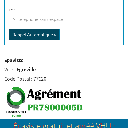
Tél:
Rappel Automatique »
Epaviste
.
Ville :
Égreville
Code Postal : 77620
Épaviste gratuit et agréé VHU :