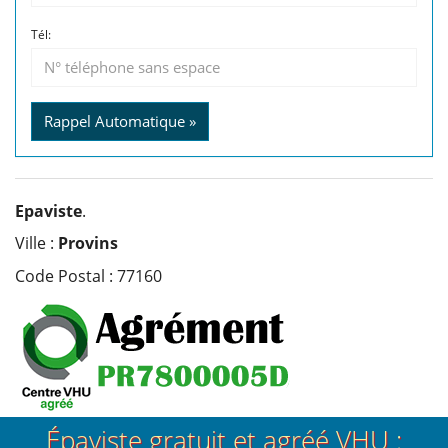
Tél:
Rappel Automatique »
Epaviste
.
Ville :
Provins
Code Postal : 77160
Épaviste gratuit et agréé VHU :