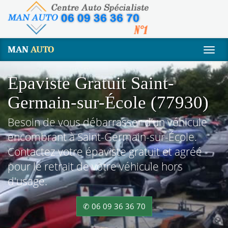
MAN
AUTO
Togg
navig
Epaviste Gratuit Saint-
Germain-sur-École (77930)
Besoin de vous débarrasser d’un véhicule
encombrant à Saint-Germain-sur-École.
Contactez votre épaviste gratuit et agréé
pour le retrait de votre véhicule hors
d'usage.
✆ 06 09 36 36 70