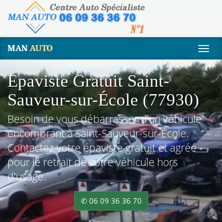
MAN
AUTO
Togg
navig
Epaviste Gratuit Saint-
Sauveur-sur-École (77930)
Besoin de vous débarrasser d’un véhicule
encombrant à Saint-Sauveur-sur-École.
Contactez votre épaviste gratuit et agréé
pour le retrait de votre véhicule hors
d'usage.
✆ 06 09 36 36 70