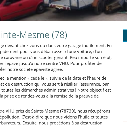
ainte-Mesme (78)
ge devant chez vous ou dans votre garage inutilement. En
apidement pour vous débarrasser d’une voiture, d’un
’une caravane ou d’un scooter gênant. Peu importe son état,
 l’épave jusqu’à notre centre VHU. Pour profiter de
eler notre sociètè épaviste agréé.
c la mention « cédé le », suivie de la date et l’heure de
t de destruction qui vous sert à résilier l’assurance, par
toutes les démarches administratives ! Notre objectif est
la prise de rendez-vous à la remise de la preuve de
ntre VHU près de Sainte-Mesme (78730), nous récupérons
pollution. C’est-à-dire que nous vidons l’huile et toutes
arburateurs. Ensuite, nous procédons à sa destruction