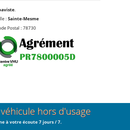
paviste
.
lle :
Sainte-Mesme
ode Postal : 78730
n véhicule hors d'usage
e à votre écoute 7 jours / 7.