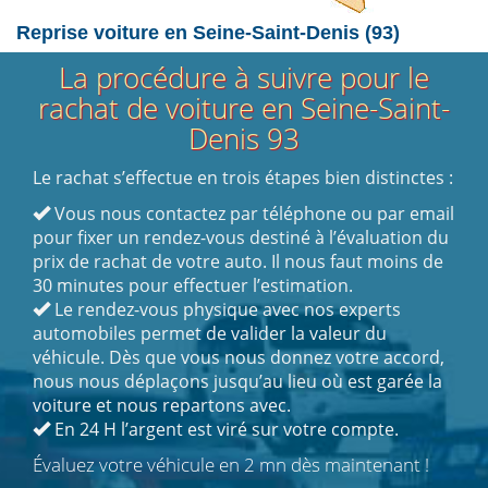
Reprise voiture
en Seine-Saint-Denis (93)
La procédure à suivre pour le
rachat de voiture en Seine-Saint-
Denis 93
Le rachat s’effectue en trois étapes bien distinctes :
Ok
Vous nous contactez par téléphone ou par email
pour fixer un rendez-vous destiné à l’évaluation du
prix de rachat de votre auto. Il nous faut moins de
30 minutes pour effectuer l’estimation.
OK
Le rendez-vous physique avec nos experts
automobiles permet de valider la valeur du
véhicule. Dès que vous nous donnez votre accord,
nous nous déplaçons jusqu’au lieu où est garée la
voiture et nous repartons avec.
OK
En 24 H l’argent est viré sur votre compte.
Évaluez votre véhicule en 2 mn dès maintenant !