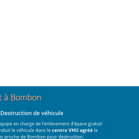
nt à Bombon
 Destruction de véhicule
équipe en charge de l’enlèvement d’épave gratuit
nduit le véhicule dans le
centre VHU agréé
le
us proche de Bombon pour destruction.