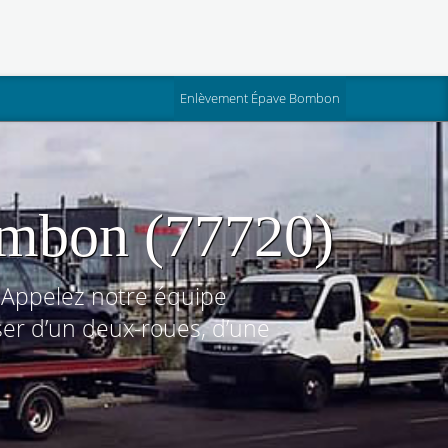
(current)
Enlèvement Épave Bombon
ombon (77720)
 Appelez notre équipe
er d’un deux-roues, d’une