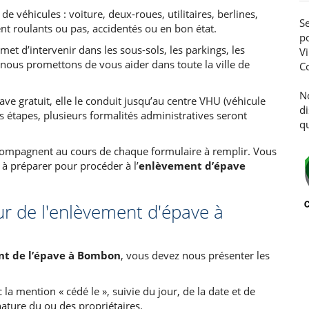
 véhicules : voiture, deux-roues, utilitaires, berlines,
Se
nt roulants ou pas, accidentés ou en bon état.
po
met d’intervenir dans les sous-sols, les parkings, les
V
 nous promettons de vous aider dans toute la ville de
C
N
e gratuit, elle le conduit jusqu’au centre VHU (véhicule
d
s étapes, plusieurs formalités administratives seront
qu
compagnent au cours de chaque formulaire à remplir. Vous
à préparer pour procéder à l’
enlèvement d’épave
ur de l'enlèvement d'épave à
nt de l’épave à Bombon
, vous devez nous présenter les
la mention « cédé le », suivie du jour, de la date et de
nature du ou des propriétaires.