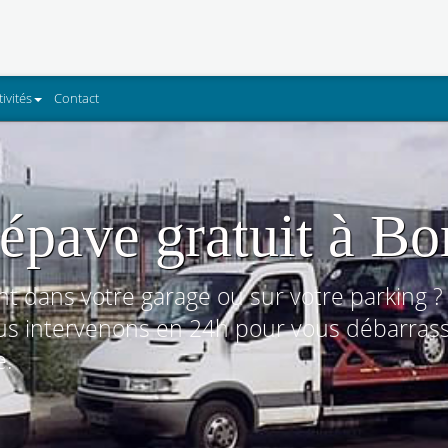
tivités
Contact
épave gratuit à B
t dans votre garage ou sur votre parking ?
us intervenons en 24h pour vous débarrass
e.