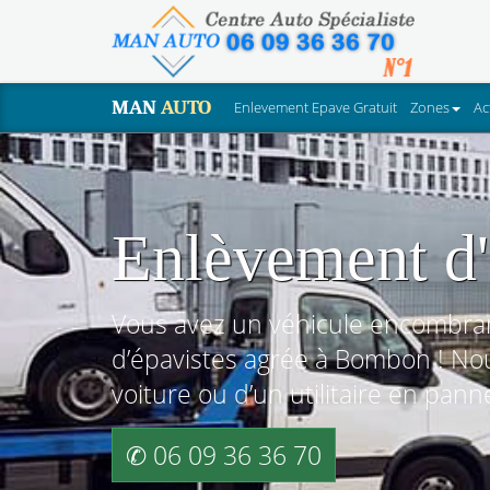
MAN
AUTO
Enlevement Epave Gratuit
Zones
Ac
Enlèvement d'
Vous avez un véhicule encombran
d’épavistes agrée à Bombon ! No
voiture ou d’un utilitaire en pann
✆ 06 09 36 36 70