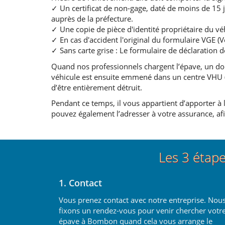
✓ Un certificat de non-gage, daté de moins de 15 
auprès de la préfecture.
✓ Une copie de pièce d'identité propriétaire du vé
✓ En cas d'accident l'original du formulaire VGE 
✓ Sans carte grise : Le formulaire de déclaration d
Quand nos professionnels chargent l’épave, un dou
véhicule est ensuite emmené dans un centre VHU (v
d’être entièrement détruit.
Pendant ce temps, il vous appartient d’apporter à l
pouvez également l’adresser à votre assurance, afin
Les 3 étap
1. Contact
Vous prenez contact avec notre entreprise. Nou
fixons un rendez-vous pour venir chercher votr
épave à Bombon quand cela vous arrange le