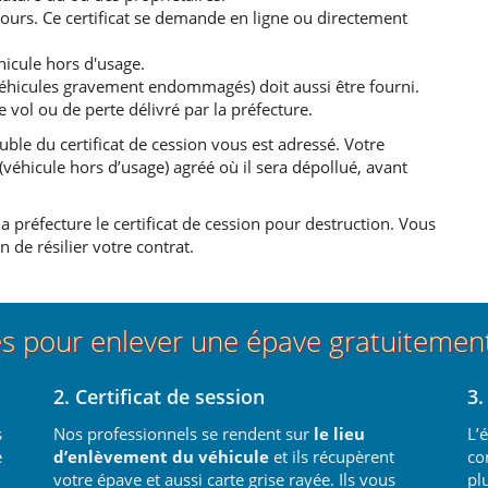
jours. Ce certificat se demande en ligne ou directement
hicule hors d'usage.
(Véhicules gravement endommagés) doit aussi être fourni.
e vol ou de perte délivré par la préfecture.
ble du certificat de cession vous est adressé. Votre
éhicule hors d’usage) agréé où il sera dépollué, avant
a préfecture le certificat de cession pour destruction. Vous
 de résilier votre contrat.
es pour enlever une épave gratuiteme
2. Certificat de session
3.
s
Nos professionnels se rendent sur
le lieu
L’
e
d’enlèvement du véhicule
et ils récupèrent
co
votre épave et aussi carte grise rayée. Ils vous
pl