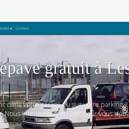
tivités
Contact
épave gratuit à Le
t dans votre garage ou sur votre parking ?
s ! Nous intervenons en 24h pour vous déba
e.