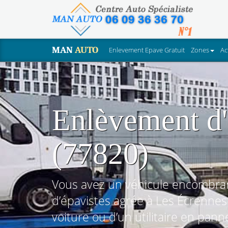
MAN
AUTO
Enlevement Epave Gratuit
Zones
Ac
Enlèvement d'
(77820)
Vous avez un véhicule encombran
d’épavistes agrée à Les Écrenne
voiture ou d’un utilitaire en pann