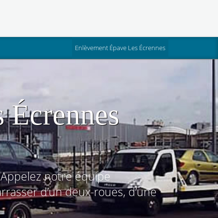
(current)
Enlèvement Épave Les Écrennes
s Écrennes
 Appelez notre équipe
rrasser d’un deux-roues, d’une