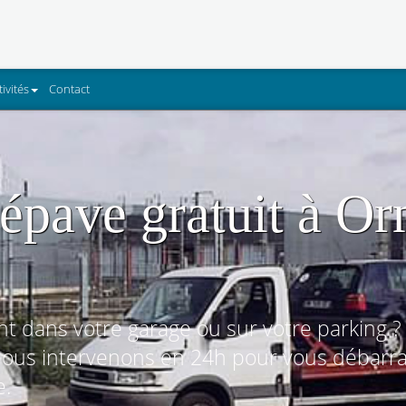
tivités
Contact
épave gratuit à O
t dans votre garage ou sur votre parking ?
Nous intervenons en 24h pour vous débarra
e.