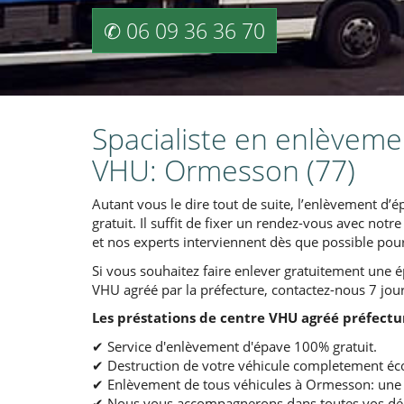
✆ 06 09 36 36 70
Spacialiste en enlèvemen
VHU: Ormesson (77)
Autant vous le dire tout de suite, l’enlèvement d’ép
gratuit. Il suffit de fixer un rendez-vous avec not
et nos experts interviennent dès que possible pour
Si vous souhaitez faire enlever gratuitement une 
VHU agréé par la préfecture, contactez-nous 7 jour
Les préstations de centre VHU agréé préfectu
✔ Service d'enlèvement d'épave 100% gratuit.
✔ Destruction de votre véhicule completement éco
✔ Enlèvement de tous véhicules à Ormesson: une vo
✔ Nous vous accompagnerons dans toutes vos déma