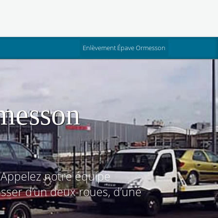
(current)
Enlèvement Épave Ormesson
rmesson
 Appelez notre équipe
sser d’un deux-roues, d’une