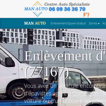
MAN
AUTO
Enlevement Epave Gratuit
Zones
Ac
Enlèvement d'
(77167)
Vous avez un véhicule encombran
d’épavistes agrée à Ormesson ! 
voiture ou d’un utilitaire en pann